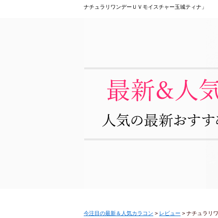
ナチュラリワンデーＵＶモイスチャー玉城ティナ」
今注目の最新＆人気カラコン
>
レビュー
>
ナチュラリ