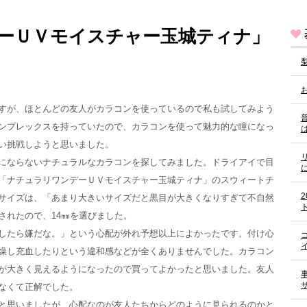
ーＵＶモイスチャー玉城ティナ」
すが、ほとんどの友人がカラコンを使っているので私も試してみよう
ンプレックスを持っていたので、カラコンを使って魅力的な瞳になっ
い挑戦しようと思いました。
にならないナチュラルなカラコンを探してみました。ドライアイで目
「ナチュラリワンデーＵＶモイスチャー玉城ティナ」のスウィートチ
サイズは、「あまり大きいサイズだと黒目が大きくなりすぎて不自然
されたので、14㎜を選びました。
したら嫌だな。」という心配が外れ予想以上によかったです。付け心
燥し充血したりという違和感などが全くありませんでした。カラコン
が大きく見えるようになったので買ってよかったと思いました。友人
なくて正解でした。
と思いましたが、心配なのが友人たちからどのように見られるのかと