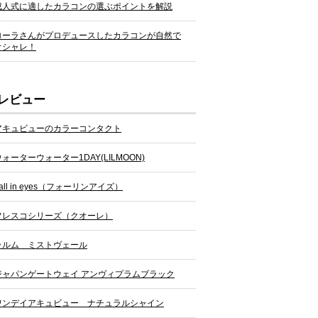
成人式に適したカラコンの選ぶポイントを解説
ローラさんがプロデュースしたカラコンが自然で
オシャレ！
レビュー
アキュビューのカラーコンタクト
ウォーターウォーター1DAY(LILMOON)
all in eyes（フォーリンアイズ）
フレスコシリーズ（クオーレ）
ラルム ミストヴェール
ジャパンゲートウェイ アンヴィプラムブラック
ワンデイアキュビュー ナチュラルシャイン