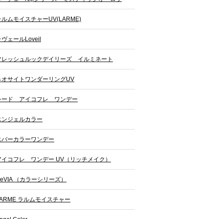
ラルムモイスチャーUV(LARME)
ヴェールLoveil
フレッシュルックデイリーズ イルミネート
ネオサイトワンダーリングUV
シード アイコフレ ワンデー
エンジェルカラー
エバーカラーワンデー
アイコフレ ワンデー UV（リッチメイク）
ReVIA （カラーシリーズ）
LARME ラルムモイスチャー