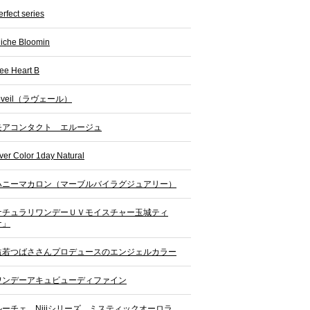
erfect series
iche Bloomin
ee Heart B
oveil（ラヴェール）
モアコンタクト エルージュ
ver Color 1day Natural
ハニーマカロン（マーブルバイラグジュアリー）
ナチュラリワンデーＵＶモイスチャー玉城ティ
ナ」
益若つばささんプロデュースのエンジェルカラー
ワンデーアキュビューディファイン
ルーチェ Nijiシリーズ ミスティックオーロラ