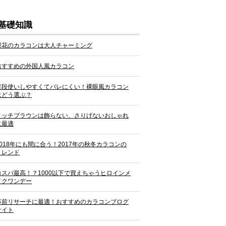
基礎知識
梨花のカラコンは大人チャーミング
おすすめの外国人風カラコン
普段使いしやすくてバレにくい！裸眼風カラコン
はどう選ぶ？
リッチブラウンは飾らない、さりげないおしゃれ
に最適
2018年にも間に合う！2017年の秋冬カラコンの
トレンド
コスパ最高！？1000以下で買えちゃうヒロインメ
イクワンデー
事前リサーチに最適！おすすめのカラコンブログ
サイト