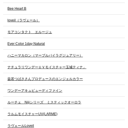
Bee Heart B
loveil（ラヴェール）
モアコンタクト エルージュ
Ever Color 1day Natural
ハニーマカロン（マーブルバイラグジュアリー）
ナチュラリワンデーＵＶモイスチャー玉城ティナ」
益若つばささんプロデュースのエンジェルカラー
ワンデーアキュビューディファイン
ルーチェ Nijiシリーズ ミスティックオーロラ
ラルムモイスチャーUV(LARME)
ラヴェールLoveil