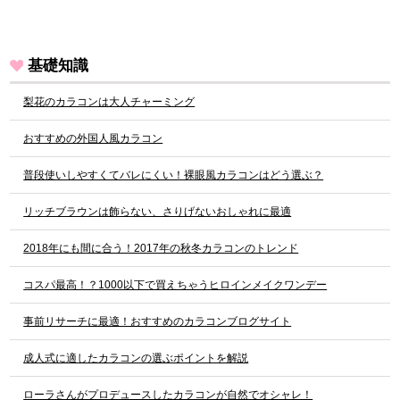
基礎知識
梨花のカラコンは大人チャーミング
おすすめの外国人風カラコン
普段使いしやすくてバレにくい！裸眼風カラコンはどう選ぶ？
リッチブラウンは飾らない、さりげないおしゃれに最適
2018年にも間に合う！2017年の秋冬カラコンのトレンド
コスパ最高！？1000以下で買えちゃうヒロインメイクワンデー
事前リサーチに最適！おすすめのカラコンブログサイト
成人式に適したカラコンの選ぶポイントを解説
ローラさんがプロデュースしたカラコンが自然でオシャレ！