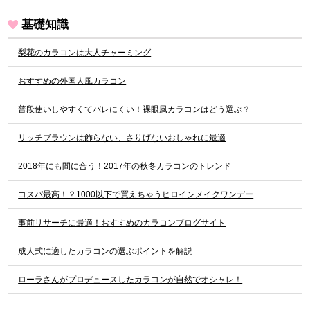
基礎知識
梨花のカラコンは大人チャーミング
おすすめの外国人風カラコン
普段使いしやすくてバレにくい！裸眼風カラコンはどう選ぶ？
リッチブラウンは飾らない、さりげないおしゃれに最適
2018年にも間に合う！2017年の秋冬カラコンのトレンド
コスパ最高！？1000以下で買えちゃうヒロインメイクワンデー
事前リサーチに最適！おすすめのカラコンブログサイト
成人式に適したカラコンの選ぶポイントを解説
ローラさんがプロデュースしたカラコンが自然でオシャレ！