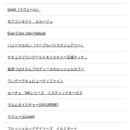
loveil（ラヴェール）
モアコンタクト エルージュ
Ever Color 1day Natural
ハニーマカロン（マーブルバイラグジュアリー）
ナチュラリワンデーＵＶモイスチャー玉城ティナ」
益若つばささんプロデュースのエンジェルカラー
ワンデーアキュビューディファイン
ルーチェ Nijiシリーズ ミスティックオーロラ
ラルムモイスチャーUV(LARME)
ラヴェールLoveil
フレッシュルックデイリーズ イルミネート