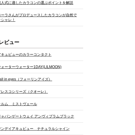
成人式に適したカラコンの選ぶポイントを解説
ローラさんがプロデュースしたカラコンが自然で
オシャレ！
レビュー
アキュビューのカラーコンタクト
ウォーターウォーター1DAY(LILMOON)
all in eyes（フォーリンアイズ）
フレスコシリーズ（クオーレ）
ラルム ミストヴェール
ジャパンゲートウェイ アンヴィプラムブラック
ワンデイアキュビュー ナチュラルシャイン