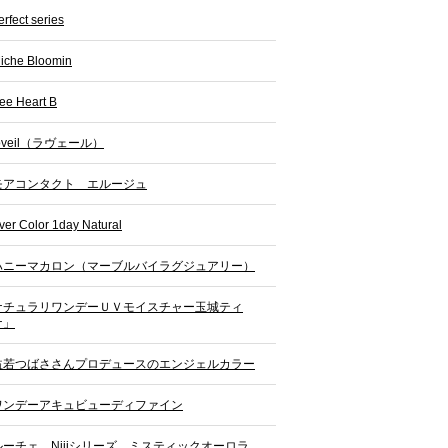
erfect series
iche Bloomin
ee Heart B
oveil（ラヴェール）
モアコンタクト エルージュ
ver Color 1day Natural
ハニーマカロン（マーブルバイラグジュアリー）
ナチュラリワンデーＵＶモイスチャー玉城ティ
ナ」
益若つばささんプロデュースのエンジェルカラー
ワンデーアキュビューディファイン
ルーチェ Nijiシリーズ ミスティックオーロラ