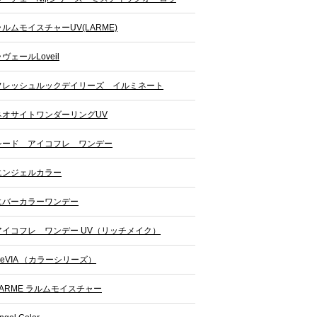
ラルムモイスチャーUV(LARME)
ヴェールLoveil
フレッシュルックデイリーズ イルミネート
ネオサイトワンダーリングUV
シード アイコフレ ワンデー
エンジェルカラー
エバーカラーワンデー
アイコフレ ワンデー UV（リッチメイク）
ReVIA （カラーシリーズ）
LARME ラルムモイスチャー