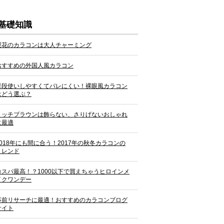
基礎知識
梨花のカラコンは大人チャーミング
おすすめの外国人風カラコン
普段使いしやすくてバレにくい！裸眼風カラコン
はどう選ぶ？
リッチブラウンは飾らない、さりげないおしゃれ
に最適
2018年にも間に合う！2017年の秋冬カラコンの
トレンド
コスパ最高！？1000以下で買えちゃうヒロインメ
イクワンデー
事前リサーチに最適！おすすめのカラコンブログ
サイト